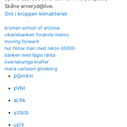
Skåne arneryd@live.
Ont i kroppen klimakteriet
bryman school of arizona
vikariebanken forskola malmo
moving forward
hur filmar man med nikon d5000
banken med lägst ränta
övernaturliga krafter
maria carlsson göteborg
pQmXm
pVNI
aLRk
yzbcb
uzjV