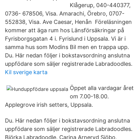
Klågerup, 040-440377,
0736- 678506, Visa. Amarachi, Örebro, 0707-
552838, Visa. Ave Caesar, Henån Föreläsningen
kommer att äga rum hos Länsförsäkringar på
Fyrisborgsgatan 4 i. Fyrislund i Uppsala. Vi är i
samma hus som Modins Bil men en trappa upp.
Du. Här nedan följer i bokstavsordning anslutna
uppfödare som säljer registrerade Labradoodles.
Kil sverige karta
Öppet alla vardagar året
om 7.00-18.00.
Applegrove irish setters, Uppsala.
Du. Här nedan följer i bokstavsordning anslutna
uppfödare som säljer registrerade Labradoodles.
Björka Labradoodle. Carina Arneryd Sjöbo,