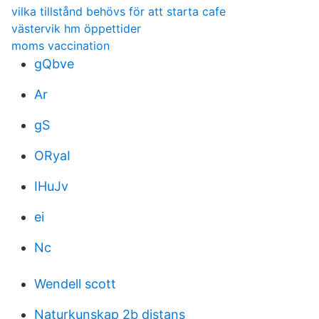
vilka tillstånd behövs för att starta cafe
västervik hm öppettider
moms vaccination
gQbve
Ar
gS
ORyaI
IHuJv
ei
Nc
Wendell scott
Naturkunskap 2b distans