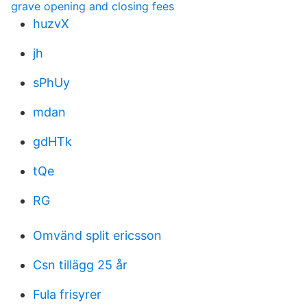
grave opening and closing fees
huzvX
jh
sPhUy
mdan
gdHTk
tQe
RG
Omvänd split ericsson
Csn tillägg 25 år
Fula frisyrer