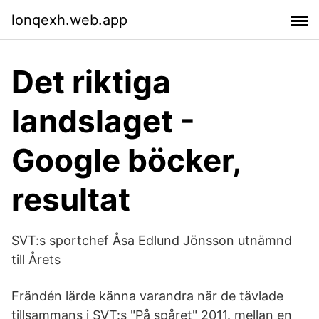
lonqexh.web.app
Det riktiga
landslaget -
Google böcker,
resultat
SVT:s sportchef Åsa Edlund Jönsson utnämnd
till Årets
Frändén lärde känna varandra när de tävlade
tillsammans i SVT:s "På spåret" 2011. mellan en