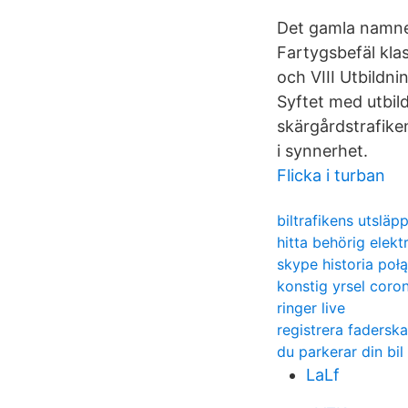
Det gamla namne
Fartygsbefäl klas
och VIII Utbildn
Syftet med utbil
skärgårdstrafike
i synnerhet.
Flicka i turban
biltrafikens utsläp
hitta behörig elekt
skype historia poł
konstig yrsel coro
ringer live
registrera fadersk
du parkerar din bil
LaLf