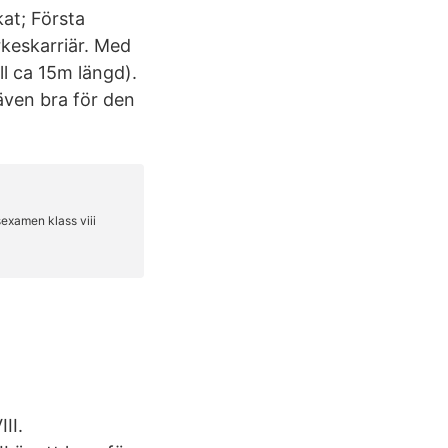
kat; Första
yrkeskarriär. Med
ll ca 15m längd).
även bra för den
II.