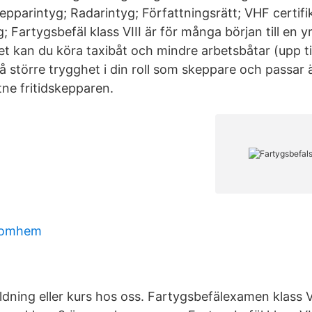
pparintyg; Radarintyg; Författningsrätt; VHF certifi
g; Fartygsbefäl klass VIII är för många början till en 
et kan du köra taxibåt och mindre arbetsbåtar (upp ti
å större trygghet i din roll som skeppare och passar 
ne fritidskepparen.
 comhem
dning eller kurs hos oss. Fartygsbefälexamen klass VI