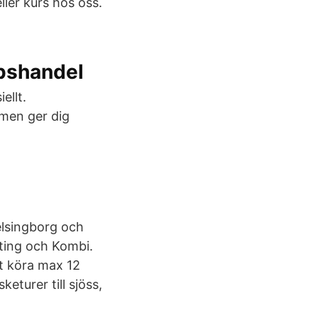
ler kurs hos oss.
ppshandel
ellt.
 men ger dig
elsingborg och
hting och Kombi.
tt köra max 12
eturer till sjöss,