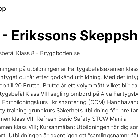
pp
 - Erikssons Skepps
sbefäl Klass 8 - Bryggboden.se
ingen på utbildningen är Fartygsbefälsexamen klass 
ntyget du får efter godkänd utbildning. Med det inty
pp till 20 Brutto. Brutto är ett volymmått vilket blir c
rtygsbefäl Klass VIII segling ombord på Älva Fartygs
d Fortbildningskurs i krishantering (CCM) Handhava
ty training grundkurs Säkerhetsutbildning för inre fa
en klass VIII Refresh Basic Safety STCW Manila
men klass VIII; Kursanmälan; Utbildningen för dig som
rt. Utbildningen är egentligen ett ”samlingsnamn” för