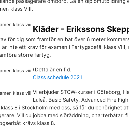
talande passagerare ombord. Gå en diplomutbildning el
en klass VIII.
Kläder - Erikssons Ske
krav för dig som framför en båt över 6 meter kommersi
är inte ett krav för examen i Fartygsbefäl klass VIII,
amföra större fartyg.
(Detta är en f.d.
Class schedule 2021
Vi erbjuder STCW-kurser i Göteborg, H
Luleå. Basic Safety, Advanced Fire Fig
 klass 8 i Stockholm med oss, så får du behörighet a
rare. Vill du jobba med sjöräddning, charterbåtar, fisk
bogserbåt krävs klass 8.