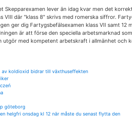
t Skepparexamen lever än idag kvar men det korrek
s VIII där "klass 8" skrivs med romerska siffror. Farty
ingen ger dig Fartygsbefälsexamen klass VII samt 12 m
dningen är att förse den speciella arbetsmarknad so
n utgör med kompetent arbetskraft i allmänhet och 
p av koldioxid bidrar till växthuseffekten
riker
ączeń
na
ap göteborg
 en helgfri onsdag kl 12 när måste du senast flytta den