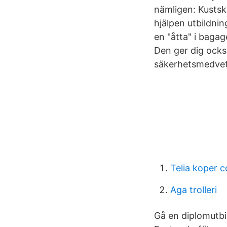
nämligen: Kustske
hjälpen utbildnin
en "åtta" i bagag
Den ger dig ocks
säkerhetsmedvet
Telia koper
Aga trolleri
Gå en diplomutbil