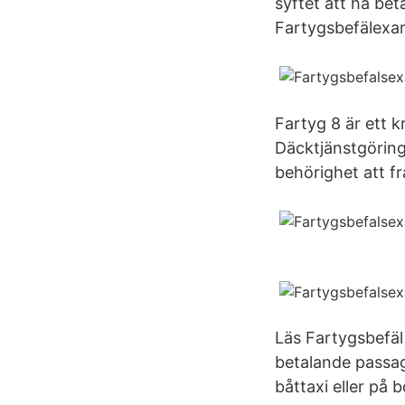
syftet att ha be
Fartygsbefälexam
Fartyg 8 är ett 
Däcktjänstgöring 
behörighet att fr
Läs Fartygsbefäl
betalande passage
båttaxi eller på 