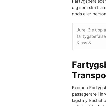
Fartygsbefälexam
dig som ska framf
gods eller perso
Jure, 3:e upp
fartygsbefälse
Klass 8.
Fartygsb
Transpo
Examen Fartygsbe
passagerare i inr
lägsta yrkesbehör