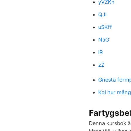
yVZKn
QJI
uSKff
NaG
lR
zZ
Gnesta formp
Kol hur mång
Fartygsbef
Denna kursbok är