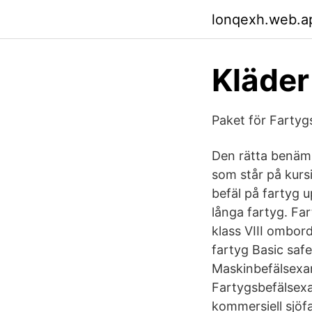
lonqexh.web.a
Kläder
Paket för Fartyg
Den rätta benämn
som står på kursi
befäl på fartyg u
långa fartyg. Fa
klass VIII ombor
fartyg Basic safe
Maskinbefälsexam
Fartygsbefälsexa
kommersiell sjöfa