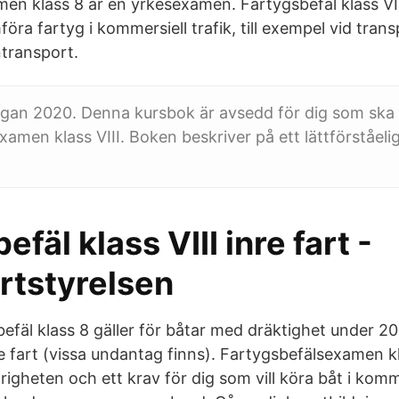
en klass 8 är en yrkesexamen. Fartygsbefäl klass VIII
öra fartyg i kommersiell trafik, till exempel vid tran
ntransport.
lagan 2020. Denna kursbok är avsedd för dig som ska
xamen klass VIII. Boken beskriver på ett lättförståel
efäl klass VIII inre fart -
rtstyrelsen
fäl klass 8 gäller för båtar med dräktighet under 2
e fart (vissa undantag finns). Fartygsbefälsexamen kl
igheten och ett krav för dig som vill köra båt i komm