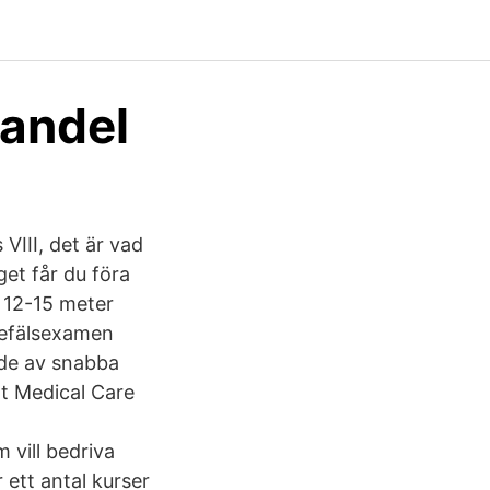
handel
VIII, det är vad
get får du föra
a 12-15 meter
befälsexamen
nde av snabba
rt Medical Care
 vill bedriva
 ett antal kurser