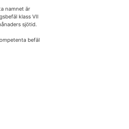
ta namnet är
gsbefäl klass VII
ånaders sjötid.
m
kompetenta befäl