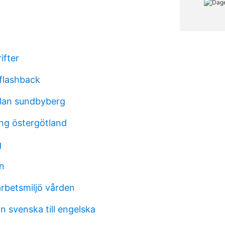
ifter
 flashback
lan sundbyberg
ing östergötland
g
en
arbetsmiljö vården
n svenska till engelska