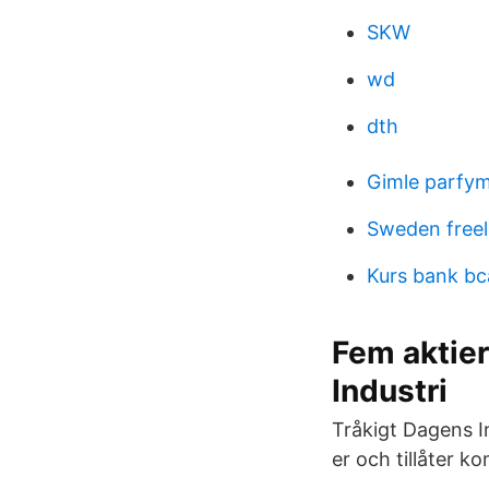
SKW
wd
dth
Gimle parfym
Sweden freel
Kurs bank bc
Fem aktier
Industri
Tråkigt Dagens In
er och tillåter k