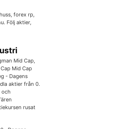
huss, forex rp,
 Följ aktier,
ustri
rgman Mid Cap,
e Cap Mid Cap
eg - Dagens
la aktier från 0.
r och
fären
tiekursen rusat