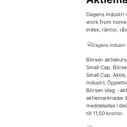
Dagens Industri 4
work from home jo
index, räntor, rå
Börsen aktiekur
Small Cap, Börse
Small Cap. Akti
Industri; Öppetti
Börsen idag - ak
aktiemarknader 
meddelades i dec
till 11,50 kronor.