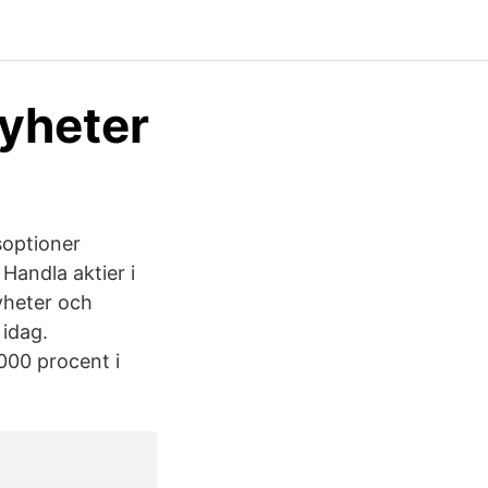
Nyheter
soptioner
Handla aktier i
nyheter och
 idag.
 000 procent i