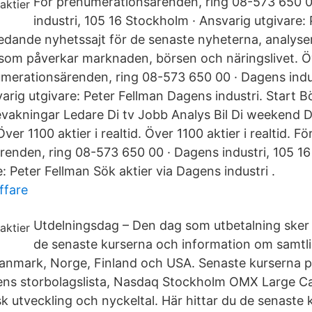
För prenumerationsärenden, ring 08-573 650 
industri, 105 16 Stockholm · Ansvarig utgivare:
 ledande nyhetssajt för de senaste nyheterna, analys
som påverkar marknaden, börsen och näringslivet. Öv
numerationsärenden, ring 08-573 650 00 · Dagens indus
arig utgivare: Peter Fellman Dagens industri. Start B
akningar Ledare Di tv Jobb Analys Bil Di weekend Di d
er 1100 aktier i realtid. Över 1100 aktier i realtid. Fö
enden, ring 08-573 650 00 · Dagens industri, 105 16
: Peter Fellman Sök aktier via Dagens industri .
ffare
Utdelningsdag – Den dag som utbetalning sker 
de senaste kurserna och information om samtlig
, Danmark, Norge, Finland och USA. Senaste kurserna 
ns storbolagslista, Nasdaq Stockholm OMX Large Ca
isk utveckling och nyckeltal. Här hittar du de senaste