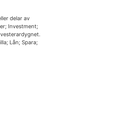
ller delar av
er; Investment;
Investerardygnet.
lla; Lån; Spara;