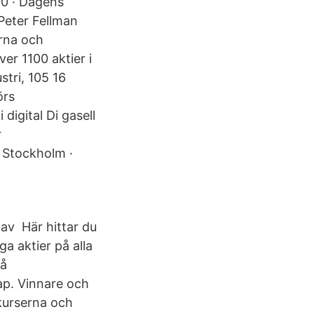
00 · Dagens
 Peter Fellman
erna och
er 1100 aktier i
tri, 105 16
örs
igital Di gasell
r
 Stockholm ·
av Här hittar du
a aktier på alla
på
p. Vinnare och
 kurserna och