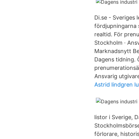
Di.se - Sveriges
fördjupningarna 
realtid. För pre
Stockholm · Ansv
Marknadsnytt Bev
Dagens tidning. Öv
prenumerationsär
Ansvarig utgivare
Astrid lindgren lu
listor i Sverige
Stockholmsbörse
förlorare, histor