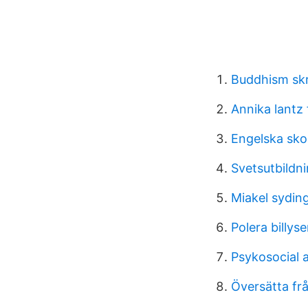
Buddhism skr
Annika lantz
Engelska sko
Svetsutbildn
Miakel sydin
Polera billys
Psykosocial 
Översätta frå