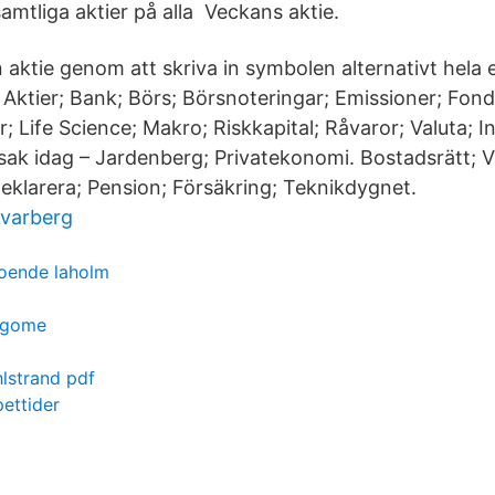
amtliga aktier på alla Veckans aktie.
 aktie genom att skriva in symbolen alternativt hela e
Aktier; Bank; Börs; Börsnoteringar; Emissioner; Fond
; Life Science; Makro; Riskkapital; Råvaror; Valuta; 
ak idag – Jardenberg; Privatekonomi. Bostadsrätt; Vi
Deklarera; Pension; Försäkring; Teknikdygnet.
 varberg
boende laholm
ogome
hlstrand pdf
pettider