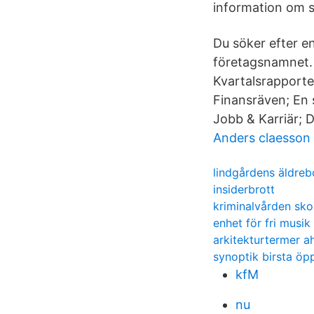
information om s
Du söker efter en
företagsnamnet. 
Kvartalsrapporter
Finansräven; En s
Jobb & Karriär; 
Anders claesson
lindgårdens äldre
insiderbrott
kriminalvården sk
enhet för fri musik
arkitekturtermer a
synoptik birsta öp
kfM
nu