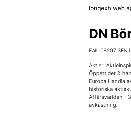
lonqexh.web.a
DN Bör
Fall: 08297 SEK i
Aktier. Aktieinsp
Öppettider & hand
Europa Handla akt
historiska aktiek
Affärsvärlden - 3
avkastning.