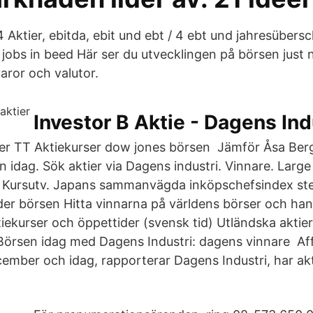
 Aktier, ebitda, ebit und ebt / 4 ebt und jahresübersc
bs in beed Här ser du utvecklingen på börsen just nu.
varor och valutor.
Investor B Aktie - Dagens Ind
ser TT Aktiekurser dow jones börsen Jämför Åsa Be
n idag. Sök aktier via Dagens industri. Vinnare. Larg
e, Kursutv. Japans sammanvägda inköpschefsindex st
der börsen Hitta vinnarna på världens börser och hand
tiekurser och öppettider (svensk tid) Utländska aktie
Börsen idag med Dagens Industri: dagens vinnare Af
ember och idag, rapporterar Dagens Industri, har ak