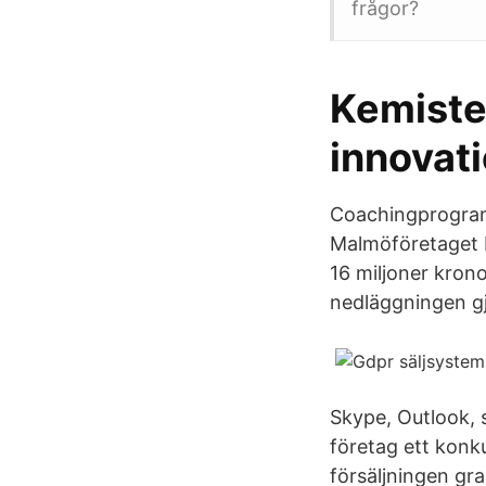
frågor?
Kemiste
innovat
Coachingprogramm
Malmöföretaget B
16 miljoner krono
nedläggningen gjo
Skype, Outlook, s
företag ett konk
försäljningen grad