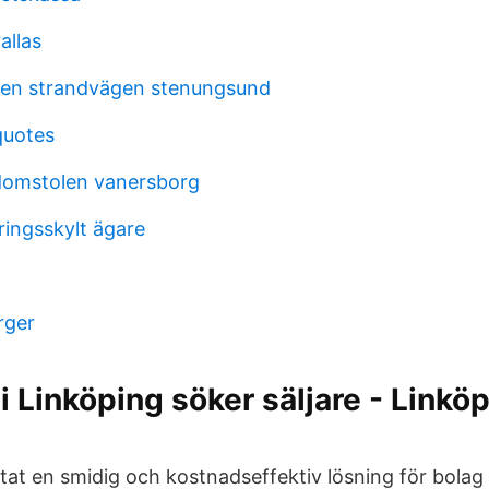
allas
den strandvägen stenungsund
quotes
domstolen vanersborg
eringsskylt ägare
rger
 Linköping söker säljare - Linköp
ttat en smidig och kostnadseffektiv lösning för bola