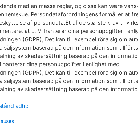
ende med en masse regler, og disse kan være vanskel
ennemskue. Persondataforordningens formål er at f
skyttelse af persondata.Et af de største krav til vi
umentere, at … Vi hanterar dina personuppgifter i enl
ningen (GDPR), Det kan till exempel röra sig om au
ra säljsystem baserad på den information som tillförts
alning av skadeersättning baserad på den informati
 Vi hanterar dina personuppgifter i enlighet med
ningen (GDPR), Det kan till exempel röra sig om au
ra säljsystem baserad på den information som tillförts
alning av skadeersättning baserad på den informati
lstånd adhd
causes