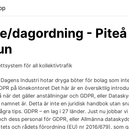
pp
se/dagordning - Piteå
un
jettsystem för all kollektivtrafik
 i Dagens Industri hotar dryga böter för bolag som int
DPR på lönekontoret Det här är en översiktlig introdu
 när det gäller anställningar och GDPR, eller Datas
namnet är. Detta är inte en juridisk handbok utan sn
gra tips. GDPR – en lag i 27 länder. Just nu jobbar v
och dess personal för GDPR, eller Allmänna datasky
ets och rådets förordning (EU) nr 2016/679), som går 