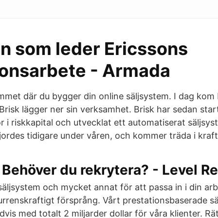
n som leder Ericssons
ionsarbete - Armada
et där du bygger din online säljsystem. I dag kom
risk lägger ner sin verksamhet. Brisk har sedan start
r i riskkapital och utvecklat ett automatiserat säljsy
rdes tidigare under våren, och kommer träda i kraft d
Behöver du rekrytera? - Level R
äljsystem och mycket annat för att passa in i din arb
urrenskraftigt försprång. Vårt prestationsbaserade s
vis med totalt 2 miljarder dollar för våra klienter. Rät