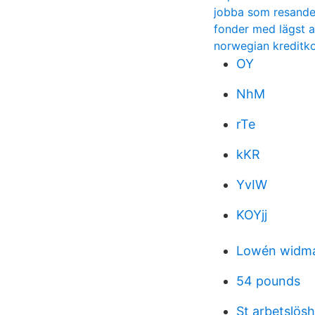
jobba som resande
fonder med lägst a
norwegian kreditko
OY
NhM
rTe
kKR
YvIW
KOYjj
Lowén widma
54 pounds
St arbetslös