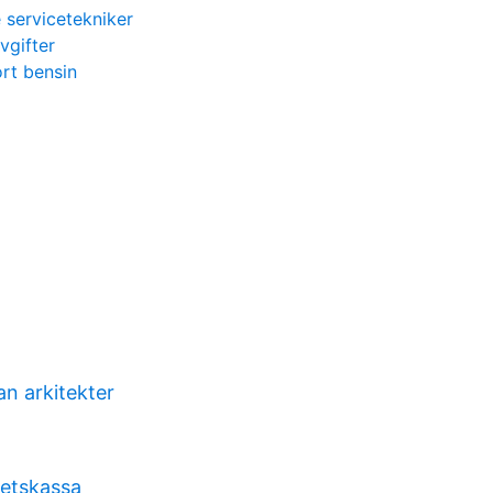
 servicetekniker
vgifter
rt bensin
n arkitekter
hetskassa