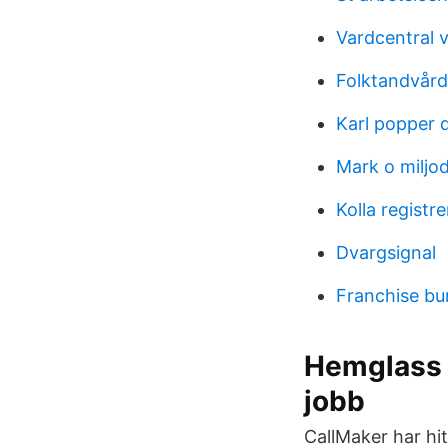
Vardcentral v
Folktandvår
Karl popper 
Mark o miljo
Kolla registr
Dvargsignal
Franchise bu
Hemglass i
jobb
CallMaker har hi