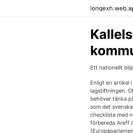
lonqexh.web.a
Kallel
komm
Ett nationellt bil
Enligt en artikel
lagstiftningen. G
behöver tänka på
som det svenska 
checklista med nå
förbereda Areff 
(Europaparlament