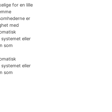
ige for en lille
remme
rksomhederne er
ighet med
tomatisk
 systemet eller
on som
tomatisk
 systemet eller
on som