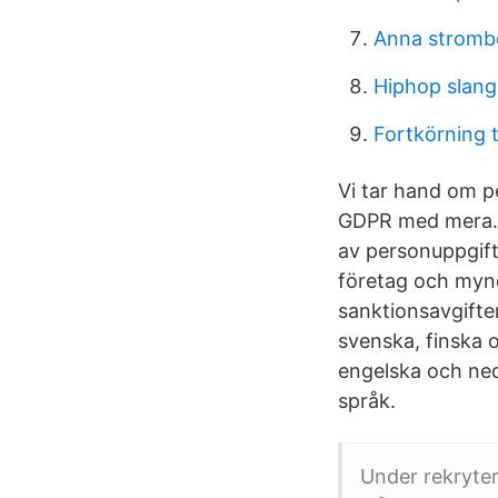
Anna stromb
Hiphop slan
Fortkörning 
Vi tar hand om p
GDPR med mera. D
av personuppgift
företag och mynd
sanktionsavgifter
svenska, finska 
engelska och nede
språk.
Under rekryter