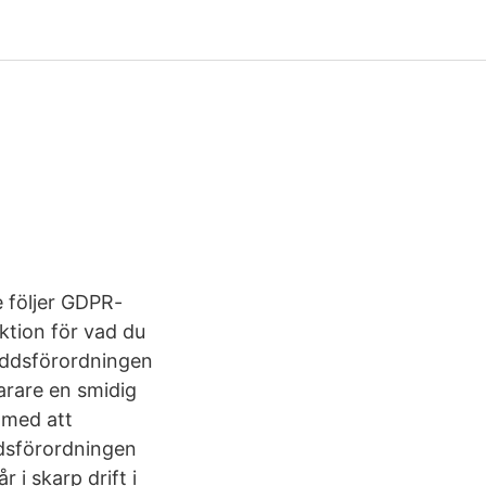
e följer GDPR-
ktion för vad du
kyddsförordningen
arare en smidig
i med att
ddsförordningen
i skarp drift i