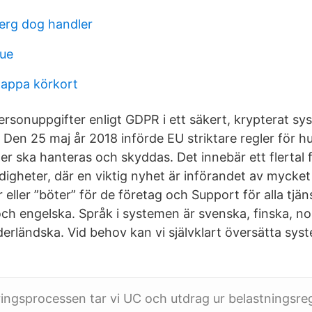
erg dog handler
gue
tappa körkort
ersonuppgifter enligt GDPR i ett säkert, krypterat s
en 25 maj år 2018 införde EU striktare regler för h
er ska hanteras och skyddas. Det innebär ett flertal 
igheter, där en viktig nyhet är införandet av mycke
 eller ”böter” för de företag och Support för alla tjän
och engelska. Språk i systemen är svenska, finska, no
rländska. Vid behov kan vi självklart översätta system
ingsprocessen tar vi UC och utdrag ur belastningsreg