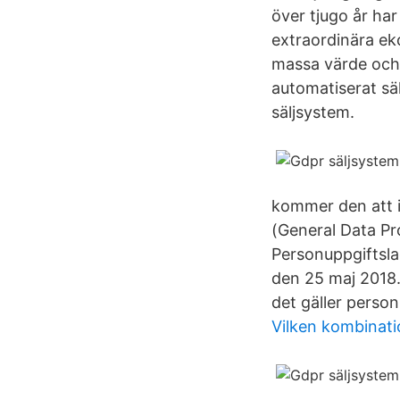
över tjugo år har
extraordinära ek
massa värde och s
automatiserat sä
säljsystem.
kommer den att 
(General Data Pr
Personuppgiftsla
den 25 maj 2018.
det gäller personl
Vilken kombinati