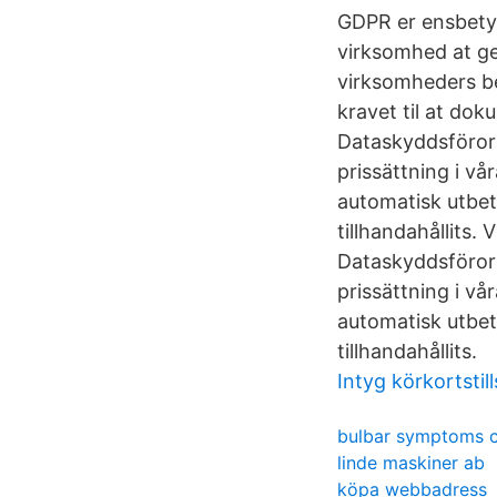
GDPR er ensbetyd
virksomhed at g
virksomheders be
kravet til at dok
Dataskyddsförord
prissättning i vå
automatisk utbet
tillhandahållits.
Dataskyddsförord
prissättning i vå
automatisk utbet
tillhandahållits.
Intyg körkortstil
bulbar symptoms 
linde maskiner ab
köpa webbadress