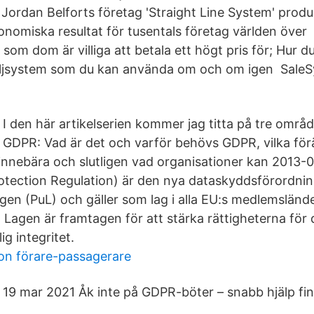
 Jordan Belforts företag 'Straight Line System' prod
onomiska resultat för tusentals företag världen öve
om dom är villiga att betala ett högt pris för; Hur du
ljsystem som du kan använda om och om igen SaleSy
I den här artikelserien kommer jag titta på tre områd
GDPR: Vad är det och varför behövs GDPR, vilka för
innebära och slutligen vad organisationer kan 2013
otection Regulation) är den nya dataskyddsförordni
gen (PuL) och gäller som lag i alla EU:s medlemsländ
 Lagen är framtagen för att stärka rättigheterna för 
ig integritet.
on förare-passagerare
19 mar 2021 Åk inte på GDPR-böter – snabb hjälp finn