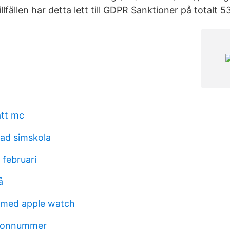
llfällen har detta lett till GDPR Sanktioner på totalt 5
att mc
ad simskola
1 februari
å
 med apple watch
rsonnummer