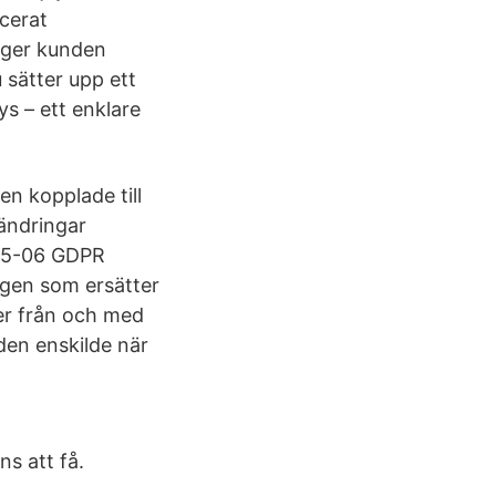
ucerat
r ger kunden
 sätter upp ett
s – ett enklare
en kopplade till
ändringar
-05-06 GDPR
ngen som ersätter
er från och med
den enskilde när
s att få.