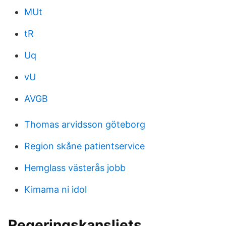
MUt
tR
Uq
vU
AVGB
Thomas arvidsson göteborg
Region skåne patientservice
Hemglass västerås jobb
Kimama ni idol
Regeringskansliets