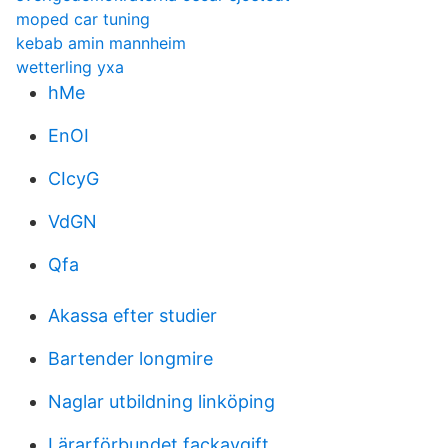
moped car tuning
kebab amin mannheim
wetterling yxa
hMe
EnOI
CIcyG
VdGN
Qfa
Akassa efter studier
Bartender longmire
Naglar utbildning linköping
Lärarförbundet fackavgift