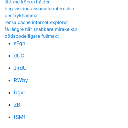
lätt mc körkort ålder
bcg visiting associate internship
per frykhammar
rensa cache internet explorer
få längre hår snabbare mirakelkur
dödsbodelägare fullmakt
sFgh
dUC
JirdU
RWby
Ugvr
ZB
tSMf